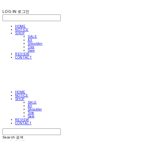
LOG IN
로그인
HOME
NOTICE
SHOP
SALE
All
Shoulder
Tote
Sale
REVIEW
CONTACT
HOME
NOTICE
SHOP
SALE
All
Shoulder
Tote
Sale
REVIEW
CONTACT
Search
검색