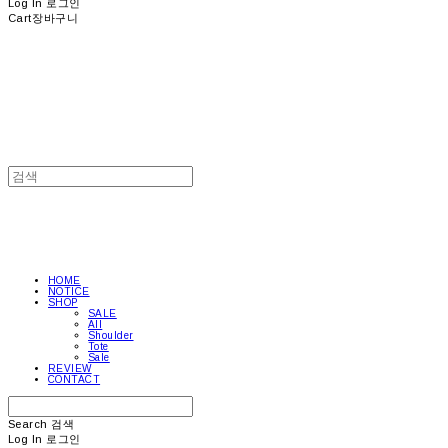
Log In
로그인
Cart
장바구니
HOME
NOTICE
SHOP
SALE
All
Shoulder
Tote
Sale
REVIEW
CONTACT
Search
검색
Log In
로그인