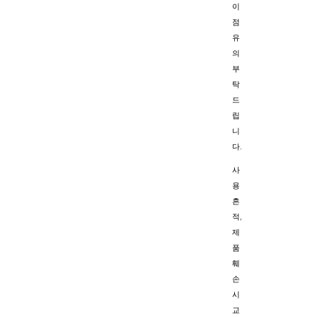
이
점
유
의
부
탁
드
립
니
다.
사
용
흔
적,
제
품
훼
손
시
교