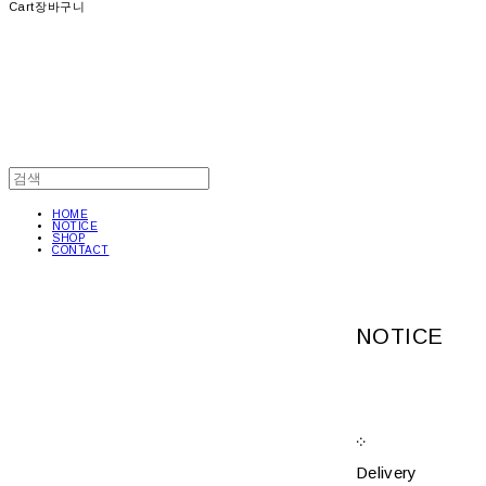
Cart
장바구니
HOME
NOTICE
SHOP
CONTACT
NOTICE
܀
Delivery