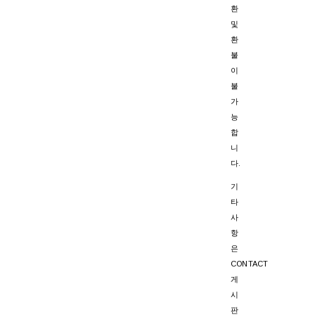
환
및
환
불
이
불
가
능
합
니
다.
기
타
사
항
은
CONTACT
게
시
판