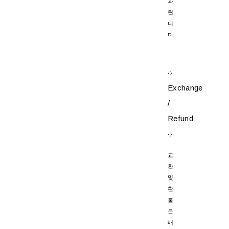
과
됩
니
다.
܀
Exchange
/
Refund
܀
교
환
및
환
불
은
배