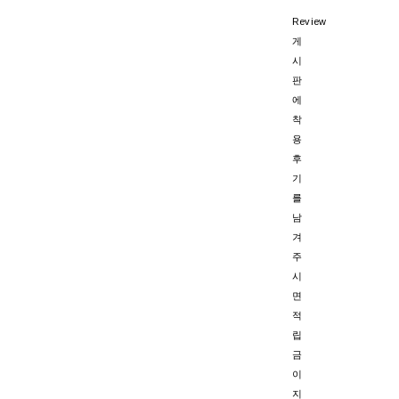
Review
게
시
판
에
착
용
후
기
를
남
겨
주
시
면
적
립
금
이
지