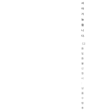
셔
야
가
능
합
니
다.
(교
환
및
환
불
신
청
시
:
상
품
수
령
후