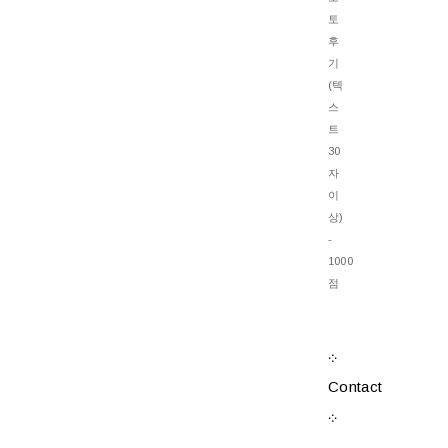
토
후
기
(텍
스
트
30
자
이
상)
-
1000
점
܀
Contact
܀