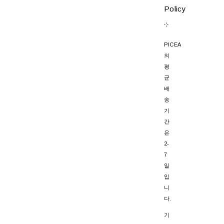
Policy
܀
PICEA
의
평
균
배
송
기
간
은
2-
7
일
입
니
다.
기