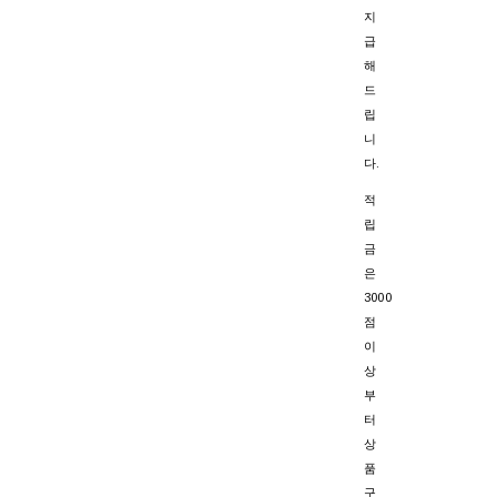
지
급
해
드
립
니
다.
적
립
금
은
3000
점
이
상
부
터
상
품
구