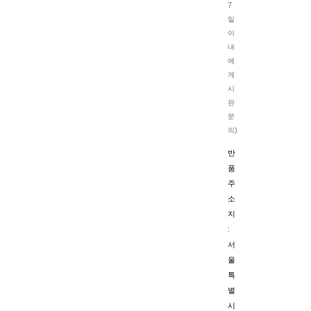
7
일
이
내
에
게
시
판
문
의)
반
품
주
소
지
:
서
울
특
별
시