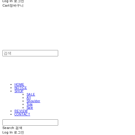
Log In
로그인
Cart
장바구니
HOME
NOTICE
SHOP
SALE
All
Shoulder
Tote
Sale
REVIEW
CONTACT
Search
검색
Log In
로그인