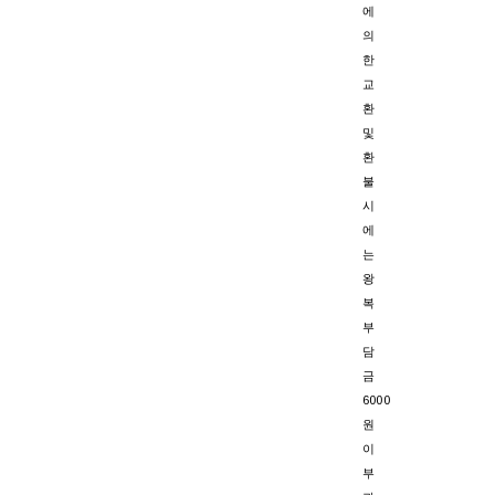
에
의
한
교
환
및
환
불
시
에
는
왕
복
부
담
금
6000
원
이
부