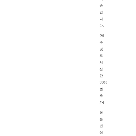
송
입
니
다.
(제
주
및
도
서
산
간
3000
원
추
가)
단
순
변
심