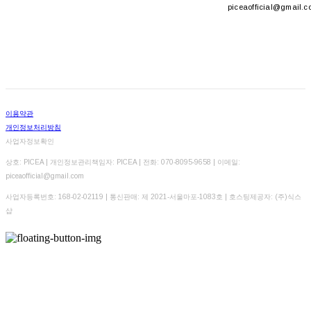
piceaofficial@gmail.c
이용약관
개인정보처리방침
사업자정보확인
상호: PICEA | 개인정보관리책임자: PICEA | 전화: 070-8095-9658 | 이메일:
piceaofficial@gmail.com
사업자등록번호:
168-02-02119
| 통신판매:
제 2021-서울마포-1083호
| 호스팅제공자: (주)식스
샵