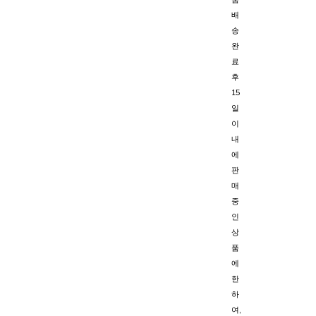
배
송
완
료
후
15
일
이
내
에
판
매
중
인
상
품
에
한
하
여,