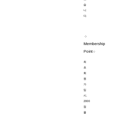
습
니
다.
܀
Membership
Point܀
최
초
회
원
가
입
시,
2000
점
을