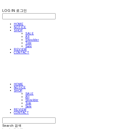
LOG IN
로그인
HOME
NOTICE
SHOP
SALE
All
Shoulder
Tote
Sale
REVIEW
CONTACT
HOME
NOTICE
SHOP
SALE
All
Shoulder
Tote
Sale
REVIEW
CONTACT
Search
검색