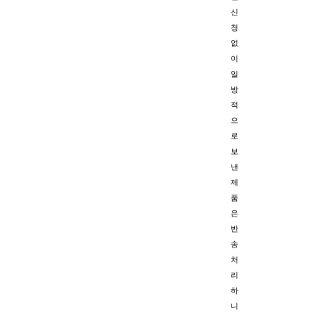
신
청
없
이
일
방
적
으
로
보
낸
제
품
은
반
송
처
리
하
니