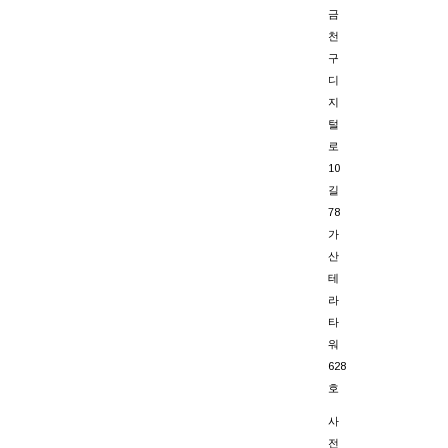
금
천
구
디
지
털
로
10
길
78
가
산
테
라
타
워
628
호
사
전