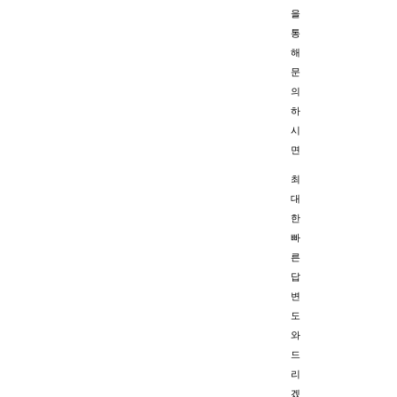
을
통
해
문
의
하
시
면
최
대
한
빠
른
답
변
도
와
드
리
겠