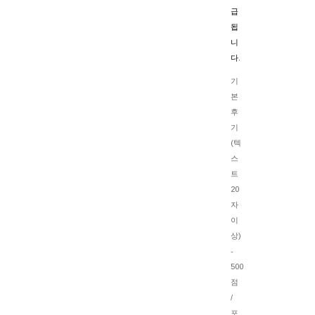
급
됩
니
다.
기
본
후
기
(텍
스
트
20
자
이
상)
-
500
점
/
포