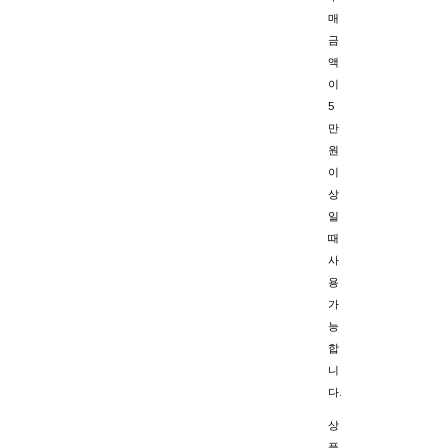
매
금
액
이
5
만
원
이
상
일
때
사
용
가
능
합
니
다.
상
품