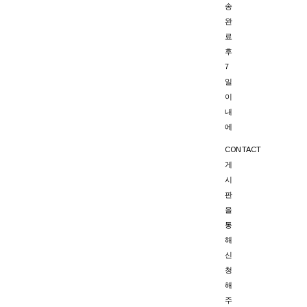
송
완
료
후
7
일
이
내
에
CONTACT
게
시
판
을
통
해
신
청
해
주