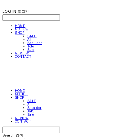
LOG IN
로그인
HOME
NOTICE
SHOP
SALE
All
Shoulder
Tote
Sale
REVIEW
CONTACT
HOME
NOTICE
SHOP
SALE
All
Shoulder
Tote
Sale
REVIEW
CONTACT
Search
검색