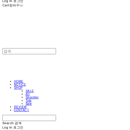
Log In
로그인
Cart
장바구니
HOME
NOTICE
SHOP
SALE
All
Shoulder
Tote
Sale
REVIEW
CONTACT
Search
검색
Log In
로그인