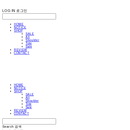
LOG IN
로그인
HOME
NOTICE
SHOP
SALE
All
Shoulder
Tote
Sale
REVIEW
CONTACT
HOME
NOTICE
SHOP
SALE
All
Shoulder
Tote
Sale
REVIEW
CONTACT
Search
검색