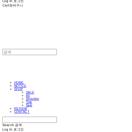
Log In
로그인
Cart
장바구니
HOME
NOTICE
SHOP
SALE
All
Shoulder
Tote
Sale
REVIEW
CONTACT
Search
검색
Log In
로그인