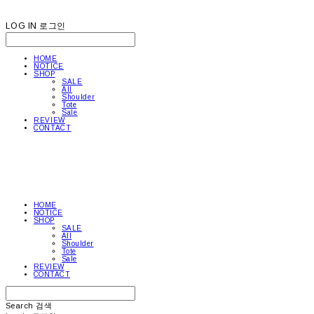
LOG IN
로그인
HOME
NOTICE
SHOP
SALE
All
Shoulder
Tote
Sale
REVIEW
CONTACT
HOME
NOTICE
SHOP
SALE
All
Shoulder
Tote
Sale
REVIEW
CONTACT
Search
검색