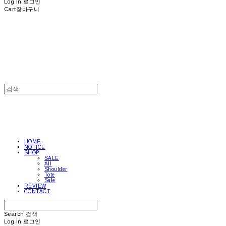
Log In
로그인
Cart
장바구니
HOME
NOTICE
SHOP
SALE
All
Shoulder
Tote
Sale
REVIEW
CONTACT
Search
검색
Log In
로그인