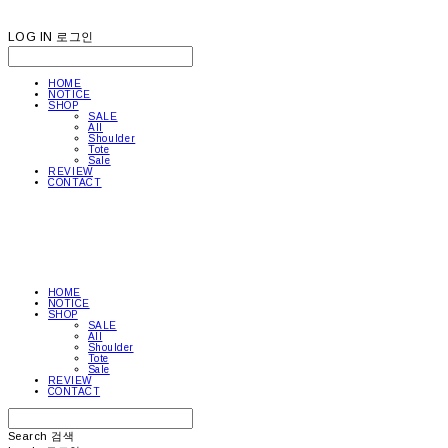
LOG IN
로그인
HOME
NOTICE
SHOP
SALE
All
Shoulder
Tote
Sale
REVIEW
CONTACT
HOME
NOTICE
SHOP
SALE
All
Shoulder
Tote
Sale
REVIEW
CONTACT
Search
검색