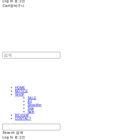
Log In
로그인
Cart
장바구니
HOME
NOTICE
SHOP
SALE
All
Shoulder
Tote
Sale
REVIEW
CONTACT
Search
검색
Log In
로그인