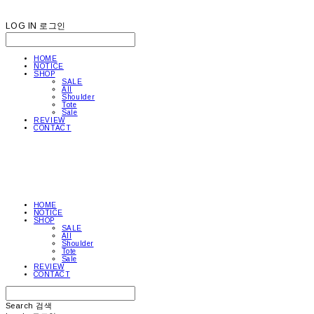
LOG IN
로그인
HOME
NOTICE
SHOP
SALE
All
Shoulder
Tote
Sale
REVIEW
CONTACT
HOME
NOTICE
SHOP
SALE
All
Shoulder
Tote
Sale
REVIEW
CONTACT
Search
검색