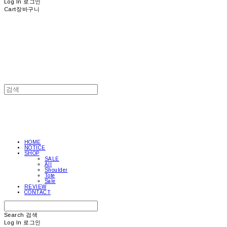
Log In
로그인
Cart
장바구니
HOME
NOTICE
SHOP
SALE
All
Shoulder
Tote
Sale
REVIEW
CONTACT
Search
검색
Log In
로그인