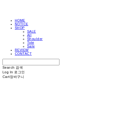
HOME
NOTICE
SHOP
SALE
All
Shoulder
Tote
Sale
REVIEW
CONTACT
Search
검색
Log In
로그인
Cart
장바구니
picea