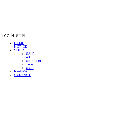
LOG IN
로그인
HOME
NOTICE
SHOP
SALE
All
Shoulder
Tote
Sale
REVIEW
CONTACT
picea