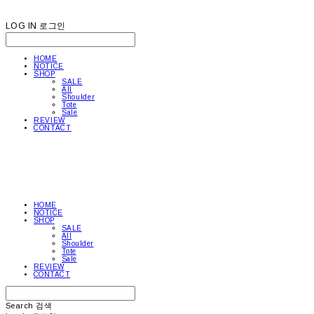
LOG IN
로그인
HOME
NOTICE
SHOP
SALE
All
Shoulder
Tote
Sale
REVIEW
CONTACT
HOME
NOTICE
SHOP
SALE
All
Shoulder
Tote
Sale
REVIEW
CONTACT
Search
검색