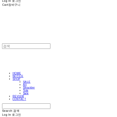
Log In
로그인
Cart
장바구니
HOME
NOTICE
SHOP
SALE
All
Shoulder
Tote
Sale
REVIEW
CONTACT
Search
검색
Log In
로그인