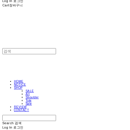
Log In
로그인
Cart
장바구니
HOME
NOTICE
SHOP
SALE
All
Shoulder
Tote
Sale
REVIEW
CONTACT
Search
검색
Log In
로그인