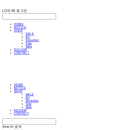
LOG IN
로그인
HOME
NOTICE
SHOP
SALE
All
Shoulder
Tote
Sale
REVIEW
CONTACT
HOME
NOTICE
SHOP
SALE
All
Shoulder
Tote
Sale
REVIEW
CONTACT
Search
검색