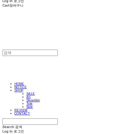
Log In
로그인
Cart
장바구니
HOME
NOTICE
SHOP
SALE
All
Shoulder
Tote
Sale
REVIEW
CONTACT
Search
검색
Log In
로그인