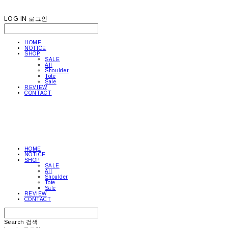
LOG IN
로그인
HOME
NOTICE
SHOP
SALE
All
Shoulder
Tote
Sale
REVIEW
CONTACT
HOME
NOTICE
SHOP
SALE
All
Shoulder
Tote
Sale
REVIEW
CONTACT
Search
검색